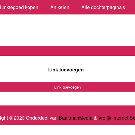
Linktegoed kopen
Artikelen
Alle dochterpagina's
Link toevoegen
Link toevoegen
ight © 2023 Onderdeel van
BaakmanMedia
&
Vrolijk Internet S